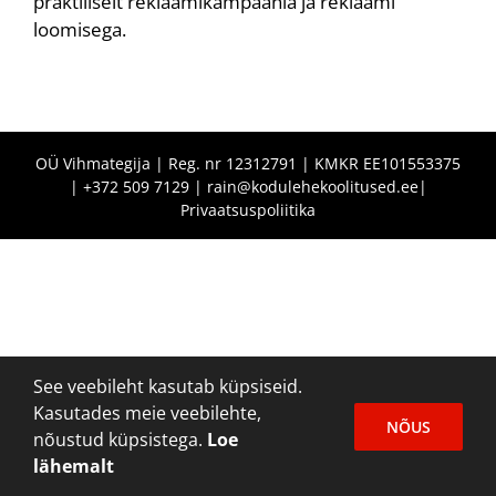
praktiliselt reklaamikampaania ja reklaami
loomisega.
OÜ Vihmategija | Reg. nr 12312791 | KMKR EE101553375
|
+372 509 7129
|
rain@kodulehekoolitused.ee
|
Privaatsuspoliitika
See veebileht kasutab küpsiseid.
Kasutades meie veebilehte,
NÕUS
nõustud küpsistega.
Loe
lähemalt