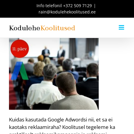
Skip
Info telefonil
+372 509 7129
|
to
rain@kodulehekoolitused.ee
content
Kuidas kasutada Google Adwordsi nii, et sa ei
kaotaks reklaamiraha? Koolitusel tegeleme ka